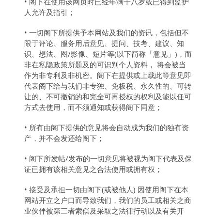
• 阁下在使用该网页时已经年满十八岁或已得到监护
人允许及指引；
• 一切阁下所提供予本网站及我们的资讯，包括但不
限于评论、服务用后意见、提问、技考、建议、知
识、想法、图/影像、短片等(以下简称「意见」)，而
非在私隐政策所题及的可识别个人资料， 将会被当
作为非专利及非机密。阁下在提供或上载此等意见即
代表阁下给与我们非专独、免板税、永久性的、可转
让的、不可撤销的和完全可再授权的权利及能以任可
方式去使用，而不须通知或获得阁下同意；
• 所有由阁下提供的意见将会自动成为我们的独有资
产，并不会发还给阁下；
• 阁下所发帖/发布的一切意见将被视为阁下代表及保
证已拥有该相关意见之合法使用或拥有权；
• 接受及承担一切由阁下(或被他人) 因使用阁下在本
网站开立之户口而导致我们，我们的员工或相关之商
业伙伴被第三者索偿及采取之法律行动以及有关开